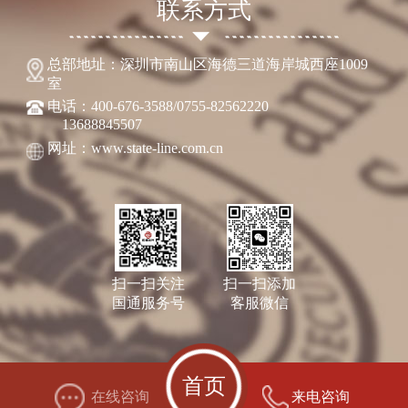
联系方式
总部地址：深圳市南山区海德三道海岸城西座1009
室
电话：400-676-3588/0755-82562220
13688845507
网址：www.state-line.com.cn
扫一扫关注
扫一扫添加
国通服务号
客服微信
首页
在线咨询
来电咨询